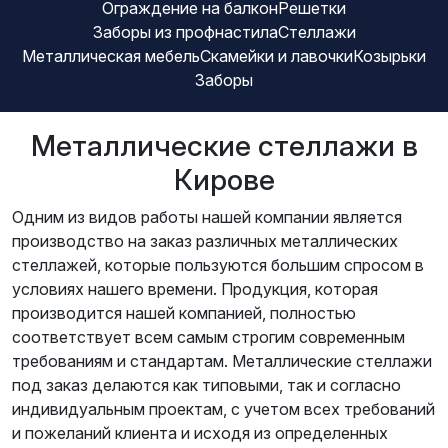
Р
р
н
Ограждение на балкон
Решетки
и
F
р
я
е
а
ы
Заборы из профнастила
Стеллажи
T
о
З
ш
ж
е
Металлическая мебель
Скамейки и лавочки
Козырьки
т
а
е
д
г
Заборы
а
С
б
т
е
р
т
о
к
н
у
М
Металлические стеллажи в
е
р
и
и
п
е
л
ы
Кирове
е
п
С
т
л
и
н
ы
к
а
а
з
Одним из видов работы нашей компании является
а
К
а
л
ж
п
производство на заказ различных металлических
б
о
м
л
и
р
стеллажей, которые пользуются большим спросом в
а
З
з
е
и
о
условиях нашего времени. Продукция, которая
л
а
ы
й
ч
ф
производится нашей компанией, полностью
к
б
р
к
е
н
соответствует всем самым строгим современным
о
о
ь
и
с
а
требованиям и стандартам. Металлические стеллажи
н
р
к
и
к
с
под заказ делаются как типовыми, так и согласно
ы
и
л
а
т
индивидуальным проектам, с учетом всех требований
а
я
и
и пожеланий клиента и исходя из определенных
в