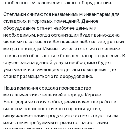
м
л
особенностей назначения такого оборудования.
о
е
а
ч
б
Стеллажи считаются незаменимым инвентарем для
к
е
складских и торговых помещений. Данное
и
л
оборудование станет наиболее ценным и
ь
необходимым, когда организация будет вынуждена
экономить на энергообеспечении либо на квадратных
метрах площади. Именно из-за этого, изготовление
стеллажей обретает все большее распространение. В
случае заказа данной услуги необходимо будет
учитывать все имеющиеся детали помещения, где
станет размещаться это оборудование.
Наша компания создала производство
металлических стеллажей в городе Кирове.
Благодаря четкому соблюдению качества работ и
высокой слаженности всего производства,
выпускаемая нами продукция соответствуют всем
известным требуемым нормам согласно таким